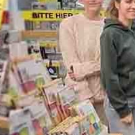
Zentralausschuss Aktuell
Archiv des Magazins des ZA
Ermäßigungen
Ermäßigte Angebote unserer Partner
Anträge & Formulare
Verzeichnis zum Download
Pensionisten
Aktuelles speziell für Pensionisten
Meine Mitgliedschaft
Hast du eine Frage zur Mitgliedschaft?
Mitglied werden
Online Formular der gpf
Kontakt
Hast du eine Frage an uns?
Newsletter
Bleibe auf dem Laufenden