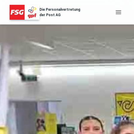
Die Personalvertretung
der Post AG
FSG Erfolge
Über Uns
Distribution & Logistik
Filialnetz
Regionales
Gesundheit
Services
Aussendungen
Archiv der Aussendungen des ZA
POST.SOZIAL
Gehaltstabellen
Die aktuellen Gehaltstabellen