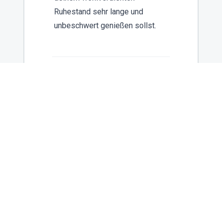
Ruhestand sehr lange und
unbeschwert genießen sollst.
ZENTRALAUSSCHUSS AKTUELL
Newsletter
Melde dich für unseren
Newsletter an und bleibe
immer auf dem Laufenden.
ANMELDEN