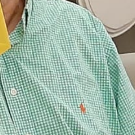
Zentralausschuss Aktuell
Archiv des Magazins des ZA
Ermäßigungen
Ermäßigte Angebote unserer Partner
Anträge & Formulare
Verzeichnis zum Download
Pensionisten
Aktuelles speziell für Pensionisten
Meine Mitgliedschaft
Hast du eine Frage zur Mitgliedschaft?
Mitglied werden
Online Formular der gpf
Kontakt
Hast du eine Frage an uns?
Newsletter
Bleibe auf dem Laufenden