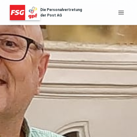
Die Personalvertretung
der Post AG
FSG Erfolge
Über Uns
Distribution & Logistik
Filialnetz
Regionales
Gesundheit
Services
Aussendungen
Archiv der Aussendungen des ZA
POST.SOZIAL
Gehaltstabellen
Die aktuellen Gehaltstabellen