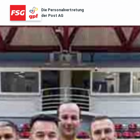
Die Personalvertretung
der Post AG
FSG Erfolge
Über Uns
Distribution & Logistik
Filialnetz
Regionales
Gesundheit
Services
Aussendungen
Archiv der Aussendungen des ZA
POST.SOZIAL
Gehaltstabellen
Die aktuellen Gehaltstabellen