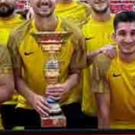
Zentralausschuss Aktuell
Archiv des Magazins des ZA
Ermäßigungen
Ermäßigte Angebote unserer Partner
Anträge & Formulare
Verzeichnis zum Download
Pensionisten
Aktuelles speziell für Pensionisten
Meine Mitgliedschaft
Hast du eine Frage zur Mitgliedschaft?
Mitglied werden
Online Formular der gpf
Kontakt
Hast du eine Frage an uns?
Newsletter
Bleibe auf dem Laufenden