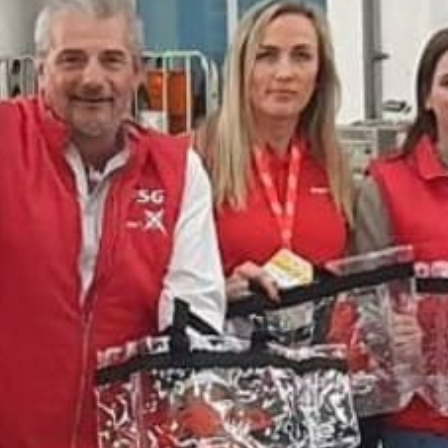
Zentralausschuss Aktuell
Archiv des Magazins des ZA
Ermäßigungen
Ermäßigte Angebote unserer Partner
Anträge & Formulare
Verzeichnis zum Download
Pensionisten
Aktuelles speziell für Pensionisten
Meine Mitgliedschaft
Hast du eine Frage zur Mitgliedschaft?
Mitglied werden
Online Formular der gpf
Kontakt
Hast du eine Frage an uns?
Newsletter
Bleibe auf dem Laufenden