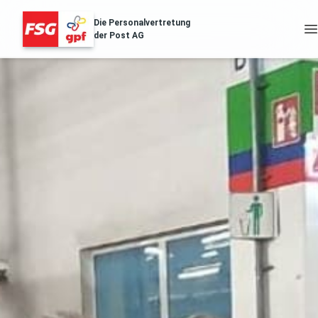
Die Personalvertretung
der Post AG
FSG Erfolge
Über Uns
Distribution & Logistik
Filialnetz
Regionales
Gesundheit
Services
Aussendungen
Archiv der Aussendungen des ZA
POST.SOZIAL
Gehaltstabellen
Die aktuellen Gehaltstabellen