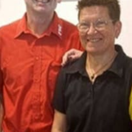
Zentralausschuss Aktuell
Archiv des Magazins des ZA
Ermäßigungen
Ermäßigte Angebote unserer Partner
Anträge & Formulare
Verzeichnis zum Download
Pensionisten
Aktuelles speziell für Pensionisten
Meine Mitgliedschaft
Hast du eine Frage zur Mitgliedschaft?
Mitglied werden
Online Formular der gpf
Kontakt
Hast du eine Frage an uns?
Newsletter
Bleibe auf dem Laufenden