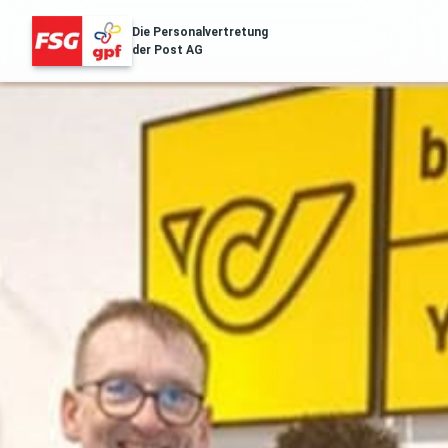
Die Personalvertretung
der Post AG
FSG Erfolge
Über Uns
Distribution & Logistik
Filialnetz
Regionales
Gesundheit
Services
Aussendungen
Archiv der Aussendungen des ZA
POST.SOZIAL
Gehaltstabellen
Die aktuellen Gehaltstabellen