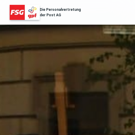
Die Personalvertretung
der Post AG
FSG Erfolge
Über Uns
Distribution & Logistik
Filialnetz
Regionales
Gesundheit
Services
Aussendungen
Archiv der Aussendungen des ZA
POST.SOZIAL
Gehaltstabellen
Die aktuellen Gehaltstabellen