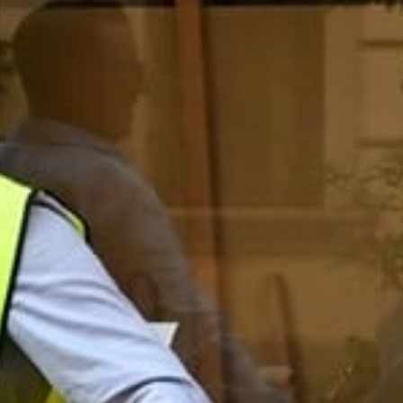
Zentralausschuss Aktuell
Archiv des Magazins des ZA
Ermäßigungen
Ermäßigte Angebote unserer Partner
Anträge & Formulare
Verzeichnis zum Download
Pensionisten
Aktuelles speziell für Pensionisten
Meine Mitgliedschaft
Hast du eine Frage zur Mitgliedschaft?
Mitglied werden
Online Formular der gpf
Kontakt
Hast du eine Frage an uns?
Newsletter
Bleibe auf dem Laufenden