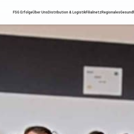
FSG Erfolge
Über Uns
Distribution & Logistik
Filialnetz
Regionales
Gesund
ndheit
Services