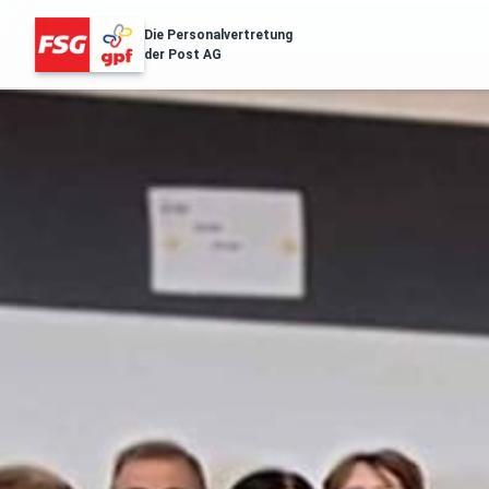
Die Personalvertretung
der Post AG
FSG Erfolge
Über Uns
Distribution & Logistik
Filialnetz
Regionales
Gesu