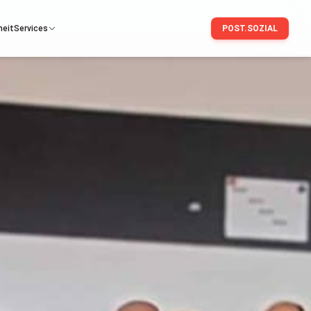
heit
Services
POST.SOZIAL