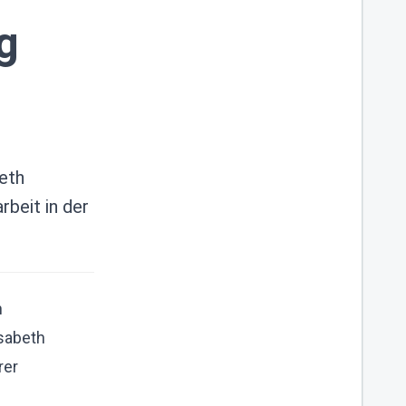
g
eth
rbeit in der
n
isabeth
rer