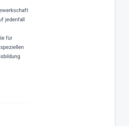
 Gewerkschaft
f jedenfall
ie für
speziellen
usbildung