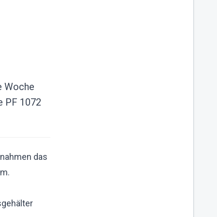
ine Woche
ie PF 1072
) nahmen das
am.
sgehälter