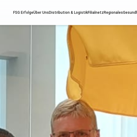
FSG Erfolge
Über Uns
Distribution & Logistik
Filialnetz
Regionales
Gesund
ndheit
Services