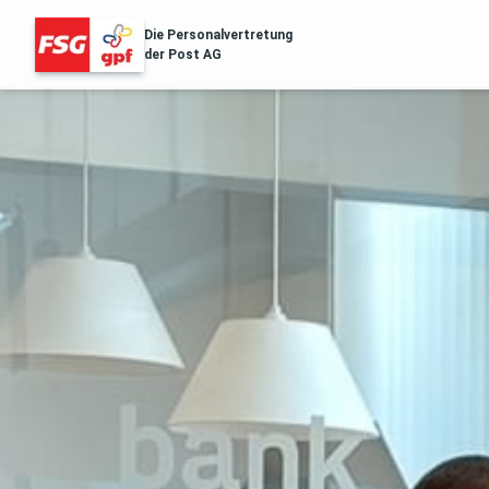
Die Personalvertretung
der Post AG
FSG Erfolge
Über Uns
Distribution & Logistik
Filialnetz
Regionales
Gesu