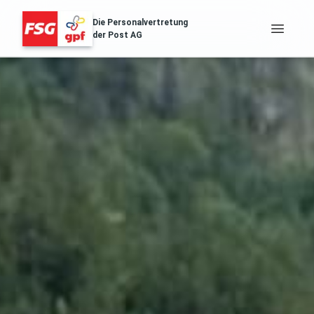
Die Personalvertretung
der Post AG
FSG Erfolge
Über Uns
Distribution & Logistik
Filialnetz
Regionales
Gesundheit
Services
Aussendungen
Archiv der Aussendungen des ZA
POST.SOZIAL
Gehaltstabellen
Die aktuellen Gehaltstabellen