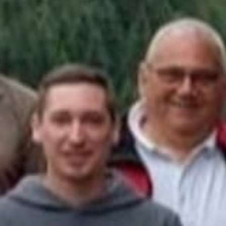
Zentralausschuss Aktuell
Archiv des Magazins des ZA
Ermäßigungen
Ermäßigte Angebote unserer Partner
Anträge & Formulare
Verzeichnis zum Download
Pensionisten
Aktuelles speziell für Pensionisten
Meine Mitgliedschaft
Hast du eine Frage zur Mitgliedschaft?
Mitglied werden
Online Formular der gpf
Kontakt
Hast du eine Frage an uns?
Newsletter
Bleibe auf dem Laufenden