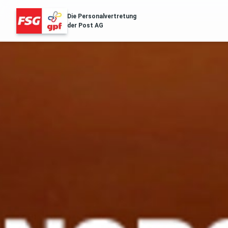
Die Personalvertretung
der Post AG
FSG Erfolge
Über Uns
Distribution & Logistik
Filialnetz
Regionales
Gesu