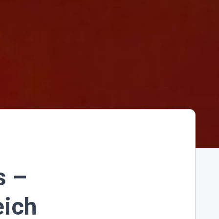
s –
eich