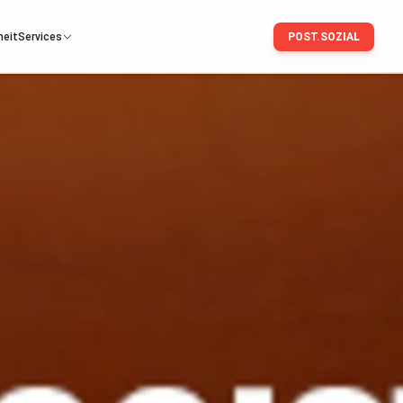
heit
Services
POST.SOZIAL