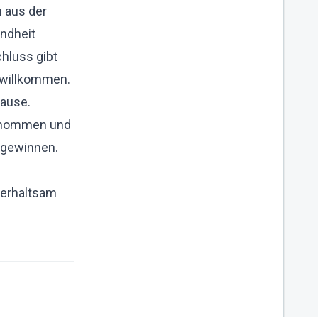
 aus der
undheit
hluss gibt
h willkommen.
Hause.
lgenommen und
abgewinnen.
terhaltsam