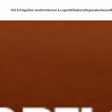
FSG Erfolge
Über Uns
Distribution & Logistik
Filialnetz
Regionales
Gesund
ndheit
Services