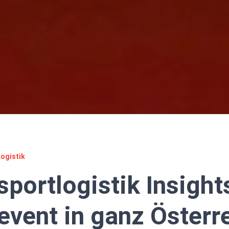
Logistik
sportlogistik Insight
event in ganz Österr