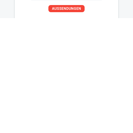
AUSSENDUNGEN
Newsletter
Melde dich für unseren
Newsletter an und bleibe
immer auf dem Laufenden.
ANMELDEN