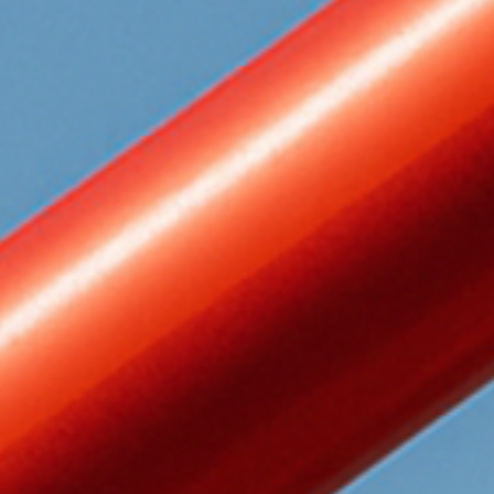
Zentralausschuss Aktuell
Archiv des Magazins des ZA
Ermäßigungen
Ermäßigte Angebote unserer Partner
Anträge & Formulare
Verzeichnis zum Download
Pensionisten
Aktuelles speziell für Pensionisten
Meine Mitgliedschaft
Hast du eine Frage zur Mitgliedschaft?
Mitglied werden
Online Formular der gpf
Kontakt
Hast du eine Frage an uns?
Newsletter
Bleibe auf dem Laufenden