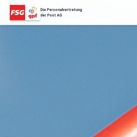
Die Personalvertretung
der Post AG
FSG Erfolge
Über Uns
Distribution & Logistik
Filialnetz
Regionales
Gesundheit
Services
Aussendungen
Archiv der Aussendungen des ZA
POST.SOZIAL
Gehaltstabellen
Die aktuellen Gehaltstabellen