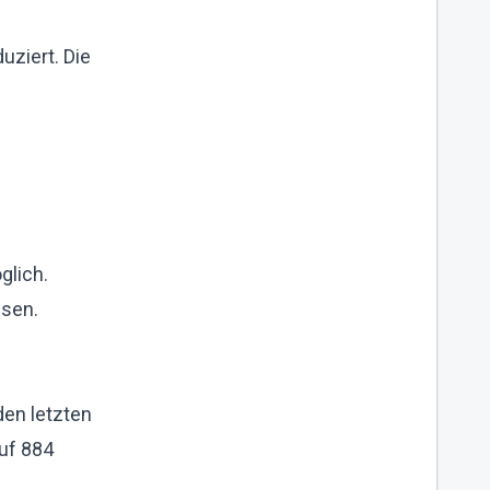
uziert. Die
glich.
ssen.
den letzten
auf 884