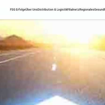
FSG Erfolge
Über Uns
Distribution & Logistik
Filialnetz
Regionales
Gesund
ndheit
Services