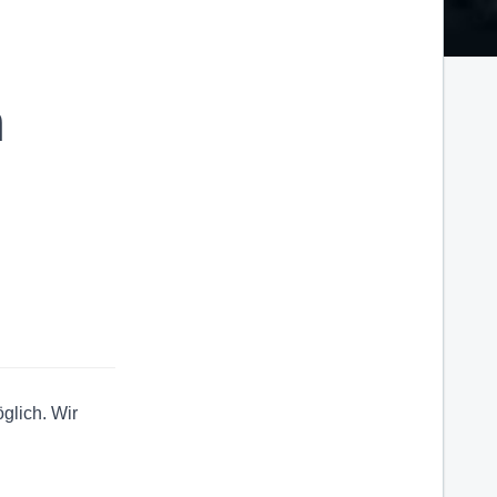
n
öglich.
Wir