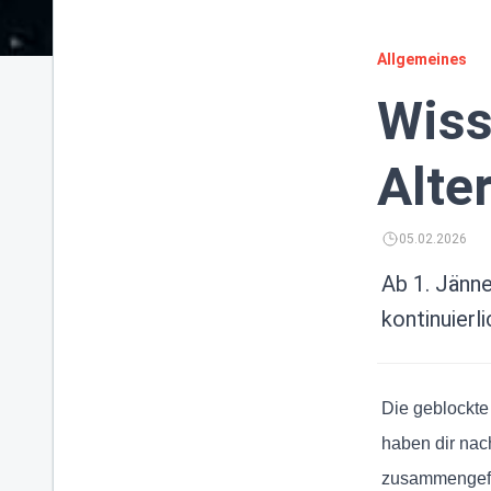
Allgemeines
Wiss
Alter
05.02.2026
Ab 1. Jänn
kontinuierli
Die geblockte 
haben dir na
zusammengef