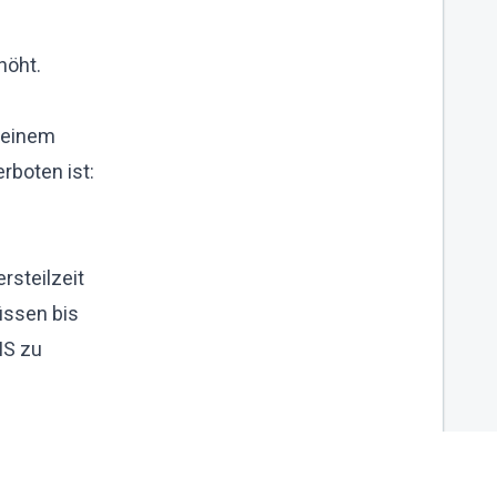
höht.
i einem
rboten ist:
rsteilzeit
üssen bis
MS zu