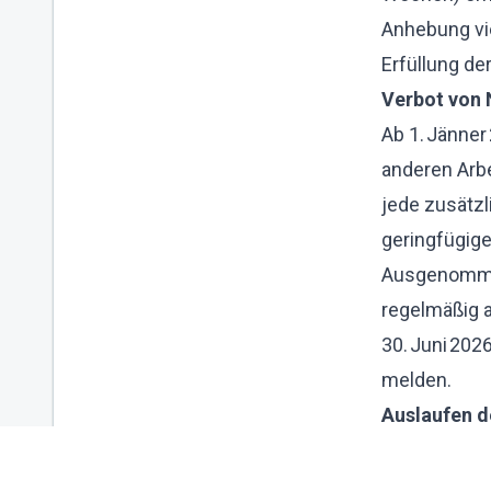
Anhebung vie
Erfüllung de
Verbot von 
Ab 1. Jänner
anderen Arbe
jede zusätz
geringfügig
Ausgenommen 
regelmäßig 
30. Juni 20
melden.
Auslaufen d
Die geblockte
Ab 2029 gibt