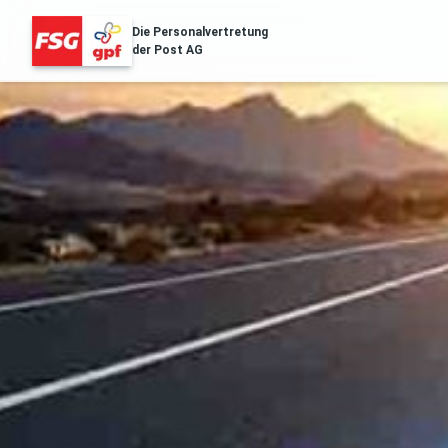
Die Personalvertretung
der Post AG
FSG Erfolge
Über Uns
Distribution & Logistik
Filialnetz
Regionales
Gesu