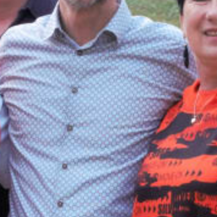
Zentralausschuss Aktuell
Archiv des Magazins des ZA
Ermäßigungen
Ermäßigte Angebote unserer Partner
Anträge & Formulare
Verzeichnis zum Download
Pensionisten
Aktuelles speziell für Pensionisten
Meine Mitgliedschaft
Hast du eine Frage zur Mitgliedschaft?
Mitglied werden
Online Formular der gpf
Kontakt
Hast du eine Frage an uns?
Newsletter
Bleibe auf dem Laufenden