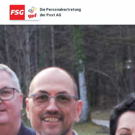
Die Personalvertretung
der Post AG
FSG Erfolge
Über Uns
Distribution & Logistik
Filialnetz
Regionales
Gesundheit
Services
Aussendungen
Archiv der Aussendungen des ZA
POST.SOZIAL
Gehaltstabellen
Die aktuellen Gehaltstabellen